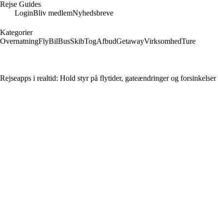
Rejse Guides
Login
Bliv medlem
Nyhedsbreve
Kategorier
Overnatning
Fly
Bil
Bus
Skib
Tog
Afbud
Getaway
Virksomhed
Ture
Rejseapps i realtid: Hold styr på flytider, gateændringer og forsinkelser